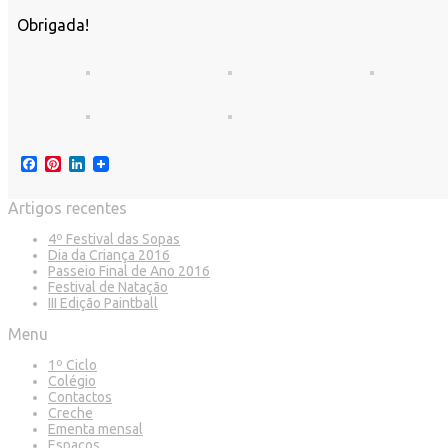
Obrigada!
Facebook
Pinterest
LinkedIn
Artigos recentes
4º Festival das Sopas
Dia da Criança 2016
Passeio Final de Ano 2016
Festival de Natação
III Edição Paintball
Menu
1º Ciclo
Colégio
Contactos
Creche
Ementa mensal
Espaços