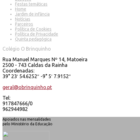
Festas temáticas
Home
Jardim de infância
Notícias
Parceiros
Política de Cookies
Política de Privacidade
Quinta pedagógica
Colégio O Brinquinho
Rua Manuel Marques Nº 14, Matoeira
2500 - 743 Caldas da Rainha
Coordenadas:
39° 23′ 54.6252″ -9° 5′ 7.9152″
geral@obrinquinho.pt
Tel:
917847666/0
962944982
Apoiados nas mensalidades
pelo Ministério da Educação