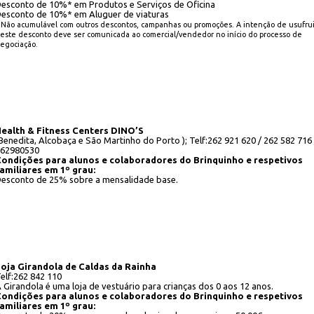
esconto de 10%* em Produtos e Serviços de Oficina
esconto de 10%* em Aluguer de viaturas
 Não acumulável com outros descontos, campanhas ou promoções. A intenção de usufrui
este desconto deve ser comunicada ao comercial/vendedor no início do processo de
egociação.
ealth & Fitness Centers DINO’S
Benedita, Alcobaça e São Martinho do Porto ); Telf:262 921 620 / 262 582 716 
62980530
ondições para alunos e colaboradores do Brinquinho e respetivos
amiliares em 1º grau:
esconto de 25% sobre a mensalidade base.
oja Girandola de Caldas da Rainha
elf:262 842 110
 Girandola é uma loja de vestuário para crianças dos 0 aos 12 anos.
ondições para alunos e colaboradores do Brinquinho e respetivos
amiliares em 1º grau: