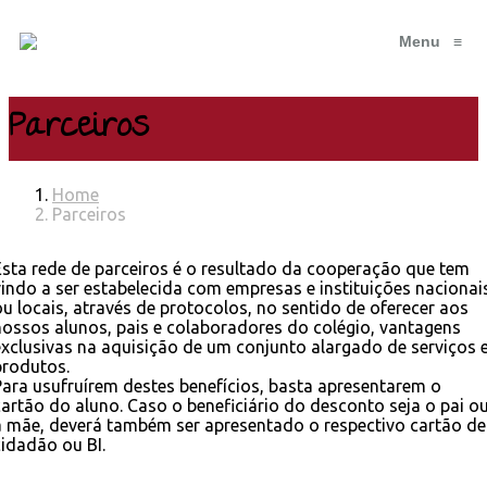
Menu
≡
Parceiros
Home
Parceiros
Esta rede de parceiros é o resultado da cooperação que tem
vindo a ser estabelecida com empresas e instituições nacionai
ou locais, através de protocolos, no sentido de oferecer aos
nossos alunos, pais e colaboradores do colégio, vantagens
exclusivas na aquisição de um conjunto alargado de serviços 
produtos.
Para usufruírem destes benefícios, basta apresentarem o
cartão do aluno. Caso o beneficiário do desconto seja o pai o
a mãe, deverá também ser apresentado o respectivo cartão de
cidadão ou BI.