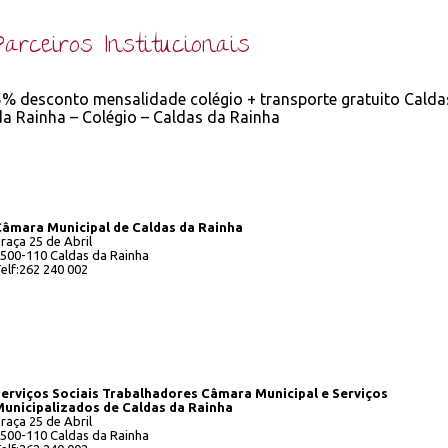
Parceiros Institucionais
5% desconto mensalidade colégio + transporte gratuito Calda
da Rainha – Colégio – Caldas da Rainha
âmara Municipal de Caldas da Rainha
raça 25 de Abril
500-110 Caldas da Rainha
elf:262 240 002
erviços Sociais Trabalhadores Câmara Municipal e Serviços
unicipalizados de Caldas da Rainha
raça 25 de Abril
500-110 Caldas da Rainha