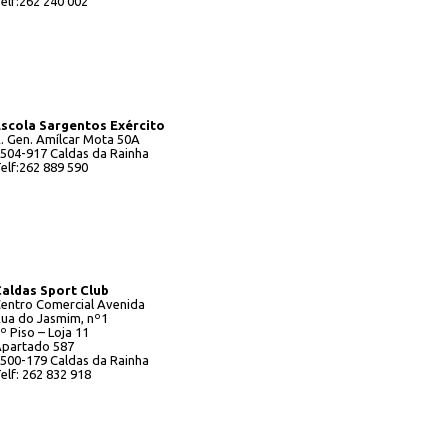
elf:262 240 002
scola Sargentos Exército
. Gen. Amílcar Mota 50A
504-917 Caldas da Rainha
elf:262 889 590
aldas Sport Club
entro Comercial Avenida
ua do Jasmim, nº1
º Piso – Loja 11
partado 587
500-179 Caldas da Rainha
elf: 262 832 918