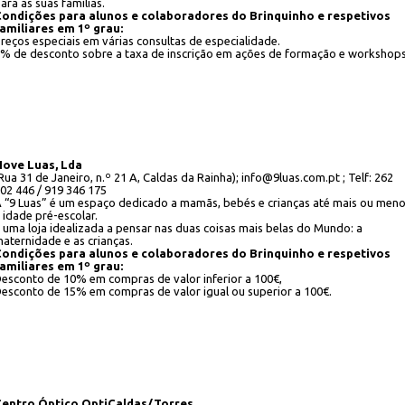
ara as suas famílias.
ondições para alunos e colaboradores do Brinquinho e respetivos
amiliares em 1º grau:
reços especiais em várias consultas de especialidade.
% de desconto sobre a taxa de inscrição em ações de formação e workshops
ove Luas, Lda
Rua 31 de Janeiro, n.º 21 A, Caldas da Rainha); info@9luas.com.pt ; Telf: 262
02 446 / 919 346 175
 “9 Luas” é um espaço dedicado a mamãs, bebés e crianças até mais ou men
 idade pré-escolar.
 uma loja idealizada a pensar nas duas coisas mais belas do Mundo: a
aternidade e as crianças.
ondições para alunos e colaboradores do Brinquinho e respetivos
amiliares em 1º grau:
esconto de 10% em compras de valor inferior a 100€,
esconto de 15% em compras de valor igual ou superior a 100€.
Centro Óptico OptiCaldas/Torres