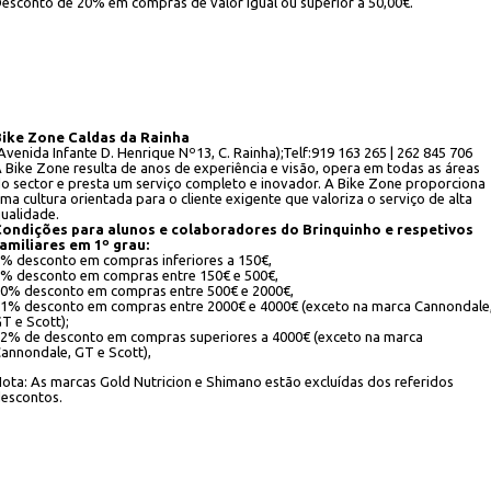
esconto de 20% em compras de valor igual ou superior a 50,00€.
ike Zone Caldas da Rainha
Avenida Infante D. Henrique Nº13, C. Rainha);Telf:919 163 265 | 262 845 706
 Bike Zone resulta de anos de experiência e visão, opera em todas as áreas
o sector e presta um serviço completo e inovador. A Bike Zone proporciona
ma cultura orientada para o cliente exigente que valoriza o serviço de alta
ualidade.
ondições para alunos e colaboradores do Brinquinho e respetivos
amiliares em 1º grau:
% desconto em compras inferiores a 150€,
% desconto em compras entre 150€ e 500€,
0% desconto em compras entre 500€ e 2000€,
1% desconto em compras entre 2000€ e 4000€ (exceto na marca Cannondale
T e Scott);
2% de desconto em compras superiores a 4000€ (exceto na marca
annondale, GT e Scott),
ota: As marcas Gold Nutricion e Shimano estão excluídas dos referidos
escontos.