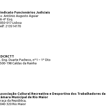
indicato Funcionários Judiciais
v. António Augusto Aguiar
6-4º Esq.
050-017 Lisboa
elf: 213514170
CDCRCTT
. Eng. Duarte Pacheco, nº1 – 1º Dto
500-198 Caldas da Rainha
ssociação Cultural Recreativa e Desportiva dos Trabalhadores da
âmara Municipal de Rio Maior
raça da República,
040-320 Rio Maior