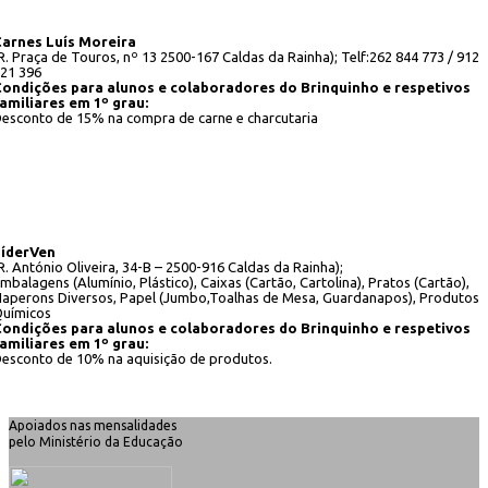
arnes Luís Moreira
R. Praça de Touros, nº 13 2500-167 Caldas da Rainha); Telf:262 844 773 / 912
21 396
ondições para alunos e colaboradores do Brinquinho e respetivos
amiliares em 1º grau:
esconto de 15% na compra de carne e charcutaria
LíderVen
R. António Oliveira, 34-B – 2500-916 Caldas da Rainha);
mbalagens (Alumínio, Plástico), Caixas (Cartão, Cartolina), Pratos (Cartão),
aperons Diversos, Papel (Jumbo,Toalhas de Mesa, Guardanapos), Produtos
uímicos
ondições para alunos e colaboradores do Brinquinho e respetivos
amiliares em 1º grau:
esconto de 10% na aquisição de produtos.
Apoiados nas mensalidades
pelo Ministério da Educação