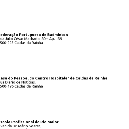
Federação Portuguesa de Badminton
ua Júlio César Machado, 80 – Ap. 139
500-225 Caldas da Rainha
asa do Pessoal do Centro Hospitalar de Caldas da Rainha
ua Diário de Notícias,
500-176 Caldas da Rainha
scola Profissional de Rio Maior
venida Dr. Mário Soares,