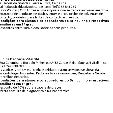
R. Heróis da Grande Guerra n.º 124, Caldas da
ainha);opticaldas@opticaldas.com; Telf:262 843 269
 OptiCaldas | OptiTorres é uma empresa que se dedica ao fornecimento e
eparação de produtos de óptica, lentes e aros, óculos de sol, lentes de
ontacto, produtos para lentes de contacto e diversos.
ondições para alunos e colaboradores do Brinquinho e respetivos
amiliares em 1º grau:
escontos entre 10% a 20% sobre os seus produtos.
línica Dentária Vital 3M
Rua Columbano Bordalo Pinheiro, n.º 32 Caldas Rainha);geral@vital3m.com
 Telf:262 838 683
s Clínicas Vital 3M (C. Rainha e Leiria) prestam serviços nas áreas da
mplantologia, Implantes, Próteses fixas e removíveis, Dentisteria Geral e
parelhos dentários.
ondições para alunos e colaboradores do Brinquinho e respetivos
amiliares em 1º grau:
esconto de 10% sobre a tabela de preços;
ferta consulta de diagnóstico e RX Panorâmico