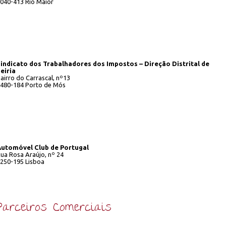
040-413 Rio Maior
indicato dos Trabalhadores dos Impostos – Direção Distrital de
eiria
airro do Carrascal, nº13
480-184 Porto de Mós
Automóvel Club de Portugal
ua Rosa Araújo, nº 24
250-195 Lisboa
Parceiros Comerciais