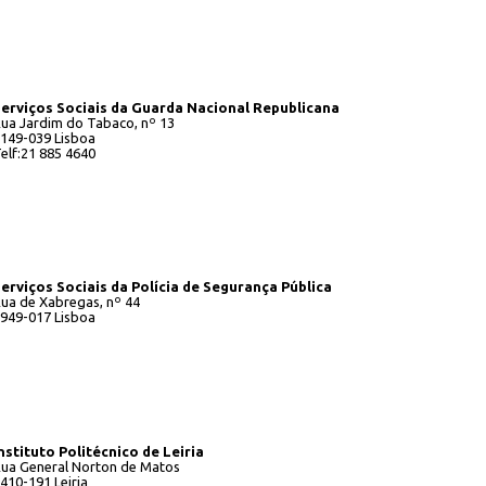
erviços Sociais da Guarda Nacional Republicana
ua Jardim do Tabaco, nº 13
149-039 Lisboa
elf:21 885 4640
erviços Sociais da Polícia de Segurança Pública
ua de Xabregas, nº 44
949-017 Lisboa
nstituto Politécnico de Leiria
ua General Norton de Matos
410-191 Leiria