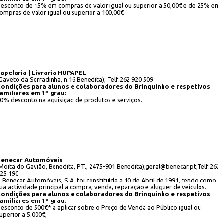
esconto de 15% em compras de valor igual ou superior a 50,00€ e de 25% e
ompras de valor igual ou superior a 100,00€
apelaria | Livraria HUPAPEL
Gaveto da Serradinha, n.16 Benedita); Telf:262 920 509
ondições para alunos e colaboradores do Brinquinho e respetivos
amiliares em 1º grau:
0% desconto na aquisição de produtos e serviços.
Benecar Automóveis
Moita do Gavião, Benedita, PT., 2475-901 Benedita);geral@benecar.pt;Telf:26
25 190
 Benecar Automóveis, S.A. foi constituída a 10 de Abril de 1991, tendo como
ua actividade principal a compra, venda, repar
ação e aluguer de veículos.
ondições para alunos e colaboradores do Brinquinho e respetivos
amiliares em 1º grau:
esconto de 500€* a aplicar sobre o Preço de Venda ao Público igual ou
uperior a 5.000€;