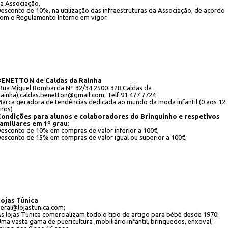
a Associação.
esconto de 10%, na utilização das infraestruturas da Associação, de acordo
om o Regulamento Interno em vigor.
BENETTON de Caldas da Rainha
Rua Miguel Bombarda Nº 32/34 2500-328 Caldas da
ainha);caldas.benetton@gmail.com; Telf:91 477 7724
arca geradora de tendências dedicada ao mundo da moda infantil (0 aos 12
nos)
ondições para alunos e colaboradores do Brinquinho e respetivos
amiliares em 1º grau:
esconto de 10% em compras de valor inferior a 100€,
esconto de 15% em compras de valor igual ou superior a 100€.
ojas Túnica
eral@lojastunica.com;
s lojas Tunica comercializam todo o tipo de artigo para bébé desde 1970!
ma vasta gama de puericultura ,mobiliário infantil, brinquedos, enxoval,