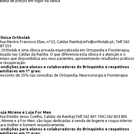
abela de preços em vigor na clínica
línica Ortholab
Rua Mestre Francisco Elias, nº22, Caldas Rainha);info@ortholab.pt; Telf:262
87 553
 Ortholab é uma clínica privada especializada em Ortopedia e Fisioterapia,
ituada nas Caldas da Rainha. O que diferencia esta clínica é a atenção e o
empo que disponibiliza aos seus pacientes, apresentando resultados prático
e recuperação.
ondições para alunos e colaboradores do Brinquinho e respetivos
amiliares em 1º grau:
esconto de 25% nas consultas de Ortopedia, Neurocirurgia e Fisioterapia
oja Mirene e Loja For Men
Rua Emídio Jesus Coelho, Caldas da Rainha);Telf:262 841 104 | 262 824 805
 Mirene e a For Men, são lojas dedicadas à venda de lingerie e roupa interior
ara mulher e homem respetivamente.
ondições para alunos e colaboradores do Brinquinho e respetivos
amiliares em 1º grau: