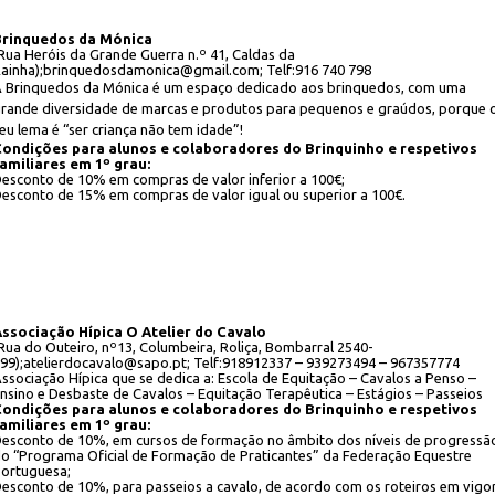
Brinquedos da Mónica
Rua Heróis da Grande Guerra n.º 41, Caldas da
ainha);brinquedosdamonica@gmail.c
om; Telf:
916 740 798
 Brinquedos da Mónica é um espaço dedicado aos brinquedos, com uma
rande diversidade de marcas e produtos para pequenos e graúdos, porque 
eu lema é “ser criança não tem idade”!
ondições para alunos e colaboradores do Brinquinho e respetivos
amiliares em 1º grau:
esconto de 10% em compras de valor inferior a 100€;
esconto de 15% em compras de valor igual ou superior a 100€.
ssociação Hípica O Atelier do Cavalo
Rua do Outeiro, nº13, Columbeira, Roliça, Bombarral 2540-
99);atelierdocavalo@sapo.pt; Telf:918912337 – 939273494 – 967357774
ssociação Hípica que se dedica a: Escola de Equitação – Cavalos a Penso –
nsino e Desbaste de Cavalos – Equitação Terapêutica – Estágios – Passeios
ondições para alunos e colaboradores do Brinquinho e respetivos
amiliares em 1º grau:
esconto de 10%, em cursos de formação no âmbito dos níveis de progressã
o “Programa Oficial de Formação de Praticantes” da Federação Equestre
ortuguesa;
esconto de 10%, para passeios a cavalo, de acordo com os roteiros em vigo