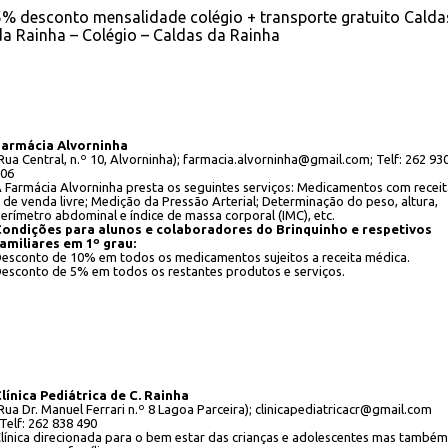
5% desconto mensalidade colégio + transporte gratuito Calda
da Rainha – Colégio – Caldas da Rainha
Farmácia Alvorninha
Rua Central, n.º 10, Alvorninha); farmacia.alvorninha@gmail.com; Telf: 262 93
06
 Farmácia Alvorninha presta os seguintes serviços: Medicamentos com receit
 de venda livre; Medição da Pressão Arterial; Determinação do peso, altura,
erímetro abdominal e índice de massa corporal (IMC), etc.
ondições para alunos e colaboradores do Brinquinho e respetivos
amiliares em 1º grau:
esconto de 10% em todos os medicamentos sujeitos a receita médica.
esconto de 5% em todos os restantes produtos e serviços.
línica Pediátrica de C. Rainha
Rua Dr. Manuel Ferrari n.º 8 Lagoa Parceira); clinicapediatricacr@gmail.com
 Telf: 262 838 490
línica direcionada para o bem estar das crianças e adolescentes mas também