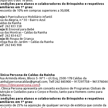
oupa dos 0 aos 16 anos.
ondições para alunos e colaboradores do Brinquinho e respetivos
amiliares em 1º grau:
esconto de 10% em compras superiores a 30,00€.
oja I:
Puericultura e Mobiliário infantil
ua da Alegria, n.º 30 – Bairro Azul
aldas da Rainha
elf: 262 833 358
oja II:
Enxoval para Bebé
ua das Montras – Caldas da Rainha
elf: 262 834 627
oja III:
Roupa de Criança
ntiga Rua do Jardim – Caldas da Rainha
elf: 262 845 908
línica Persona de Caldas da Rainha
Rua Arminda Alves, Bloco 5- Nº1 – r/c Esq, 2500-178 Caldas da
ainha);personacaldas@gmail.com; Telf:262 845900 – 917297758 – 961376044
https://clinicaspersona.com/
)
 Clínica Persona apresenta um conceito exclusivo de Programas Globais de
utrição e Cuidados para o Corpo e Rosto, tanto para Homens como para
ulheres.
ondições para alunos e colaboradores do Brinquinho e respetivos
amiliares em 1º grau:
esconto de 25% na aquisição de qualquer serviço de estética que conste da