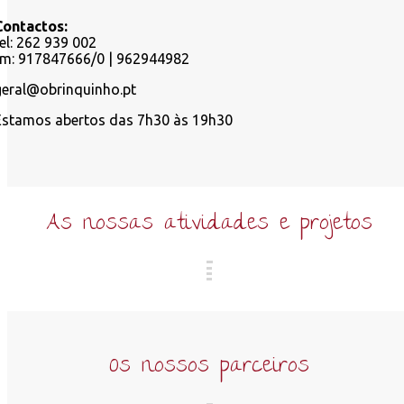
Contactos:
tel: 262 939 002
tm: 917847666/0 | 962944982
geral@obrinquinho.pt
Estamos abertos das 7h30 às 19h30
As nossas atividades e projetos
Os nossos parceiros