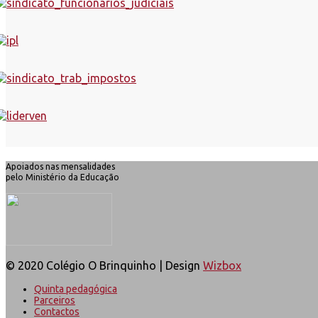
Apoiados nas mensalidades
pelo Ministério da Educação
© 2020 Colégio O Brinquinho | Design
Wizbox
Quinta pedagógica
Parceiros
Contactos